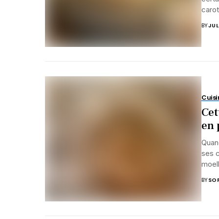
carot
BY
JUL
Cuisi
Cet
en 
Quand
ses 
moell
BY
SOP