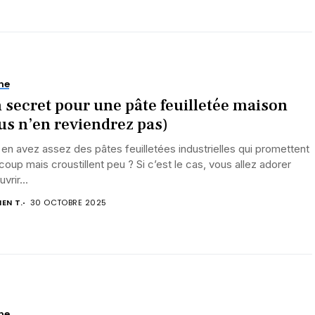
ne
 secret pour une pâte feuilletée maison
us n’en reviendrez pas)
en avez assez des pâtes feuilletées industrielles qui promettent
oup mais croustillent peu ? Si c’est le cas, vous allez adorer
vrir...
IEN T.
30 OCTOBRE 2025
ne