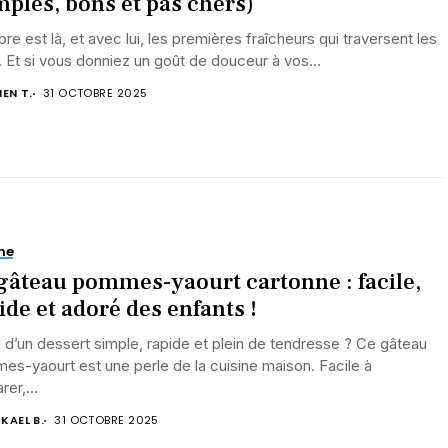
mples, bons et pas chers)
re est là, et avec lui, les premières fraîcheurs qui traversent les
 Et si vous donniez un goût de douceur à vos...
IEN T.
31 OCTOBRE 2025
ne
gâteau pommes-yaourt cartonne : facile,
ide et adoré des enfants !
 d’un dessert simple, rapide et plein de tendresse ? Ce gâteau
s-yaourt est une perle de la cuisine maison. Facile à
rer,...
KAEL B.
31 OCTOBRE 2025