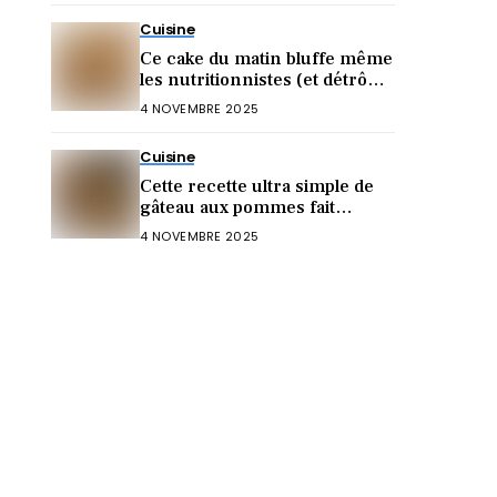
Cuisine
Ce cake du matin bluffe même
les nutritionnistes (et détrône
le gâteau au yaourt !)
4 NOVEMBRE 2025
Cuisine
Cette recette ultra simple de
gâteau aux pommes fait
craquer toute la famille !
4 NOVEMBRE 2025