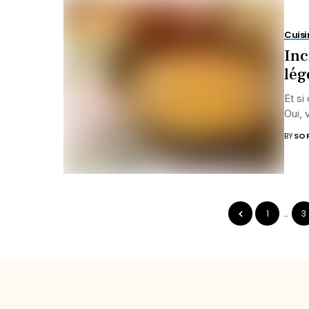
Cuisi
Inc
lég
Et si
Oui, 
BY
SOP
1
…
3