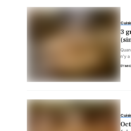
Cuisi
3 g
(si
Quand
n’y a
BY
MIC
Cuisi
Oct