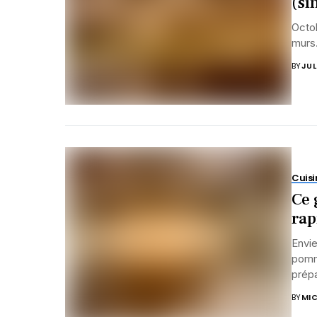
(si
Octob
murs.
BY
JUL
Cuisi
Ce 
rap
Envie
pomme
prépa
BY
MIC