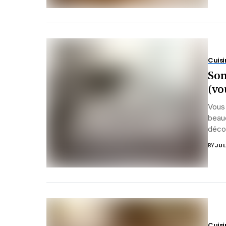
Cuisi
Son
(vo
Vous 
beauc
décou
BY
JUL
Cuisi