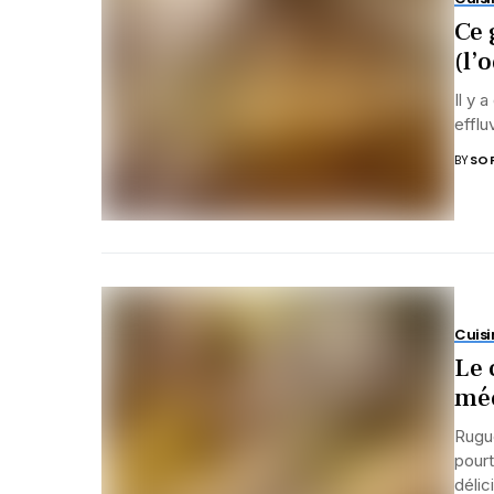
Ce 
(l’
Il y 
efflu
BY
SOP
Cuisi
Le 
méc
Rugue
pourt
délic