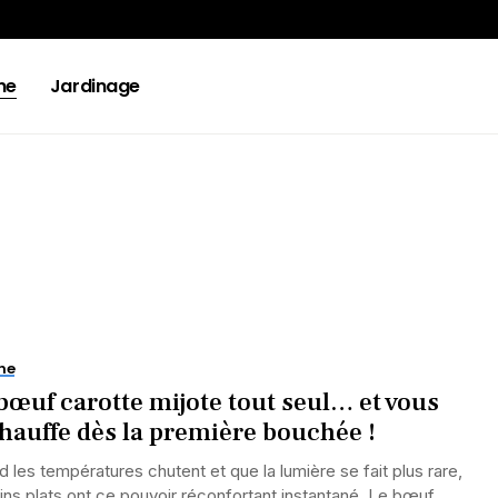
ne
Jardinage
ne
bœuf carotte mijote tout seul… et vous
hauffe dès la première bouchée !
 les températures chutent et que la lumière se fait plus rare,
ins plats ont ce pouvoir réconfortant instantané. Le bœuf