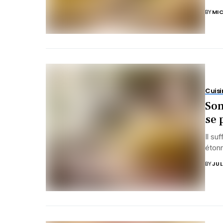
BY
MIC
Cuisi
Son
se 
Il su
étonn
BY
JUL