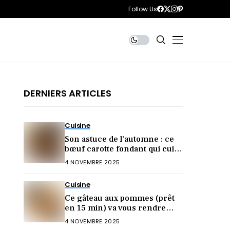
Follow Us
DERNIERS ARTICLES
Cuisine
Son astuce de l’automne : ce
bœuf carotte fondant qui cuit
sans effort !
4 NOVEMBRE 2025
Cuisine
Ce gâteau aux pommes (prêt
en 15 min) va vous rendre
accro cet automne !
4 NOVEMBRE 2025